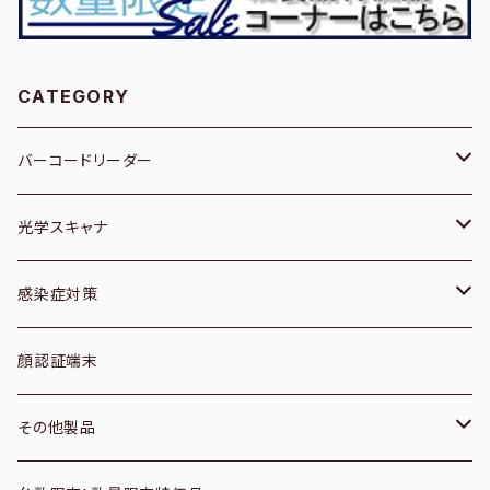
CATEGORY
バーコードリーダー
１次元／有線
光学スキャナ
１次元／無線
ブックスキャナー
感染症対策
２次元／有線
フィルムスキャナ
空調機器
顔認証端末
２次元／無線
プレパラートスキャナ
サーモグラフィーカメラ
その他製品