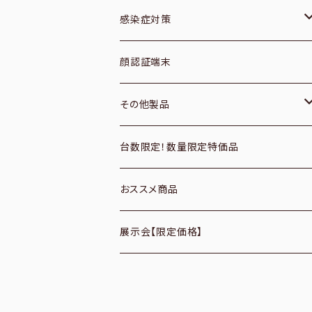
１次元／無線
ブックスキャナー
感染症対策
２次元／有線
フィルムスキャナ
空調機器
顔認証端末
２次元／無線
プレパラートスキャナ
サーモグラフィーカメラ
その他製品
定置式
フラットベッドスキャナ
CO2モニター
パソコン周辺機器
台数限定！数量限定特価品
パソコンアクセサリ
バーコードリーダーオプション
ドキュメントスキャナ
アルコールディスペンサー
おススメ商品
データコレクター
パスポートスキャナ
展示会【限定価格】
付属品・ケーブル