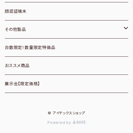
２次元／有線
フィルムスキャナ
空調機器
顔認証端末
２次元／無線
プレパラートスキャナ
サーモグラフィーカメラ
その他製品
定置式
フラットベッドスキャナ
CO2モニター
パソコン周辺機器
台数限定！数量限定特価品
パソコンアクセサリ
バーコードリーダーオプション
ドキュメントスキャナ
アルコールディスペンサー
おススメ商品
データコレクター
パスポートスキャナ
展示会【限定価格】
付属品・ケーブル
© アイテックスショップ
Powered by