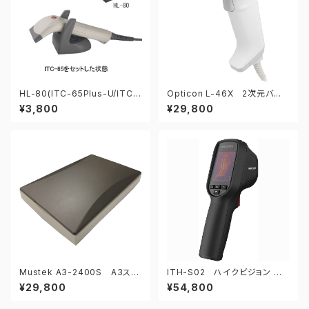
HL-80(ITC-65Plus-U/ITC-
Opticon L-46X 2次元バー
65-U専用) ホルダー(卓上置
コードリーダー
¥3,800
¥29,800
台)
Mustek A3-2400S A3スキ
ITH-S02 ハイクビジョン ハ
ャナー
ンディ型サーモグラフィカメラ
¥29,800
¥54,800