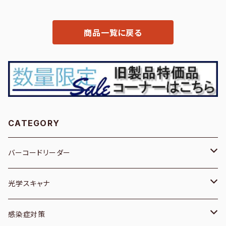
商品一覧に戻る
CATEGORY
バーコードリーダー
１次元／有線
光学スキャナ
１次元／無線
ブックスキャナー
感染症対策