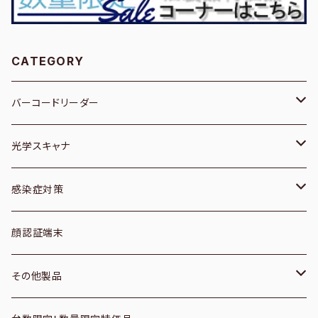
CATEGORY
バーコードリーダー
１次元／有線
光学スキャナ
１次元／無線
ブックスキャナー
感染症対策
２次元／有線
フィルムスキャナ
空調機器
顔認証端末
２次元／無線
プレパラートスキャナ
サーモグラフィーカメラ
その他製品