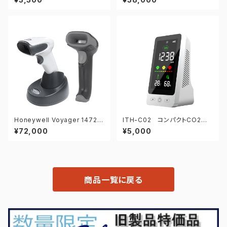
Honeywell Voyager 1472G
ITH-C02 コンパクトCO2モ
2D-USB 2次元バーコードリ
ニター
¥72,000
¥5,000
ーダー
商品一覧に戻る