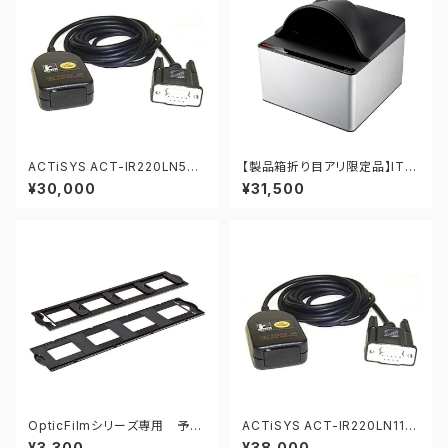
ACTiSYS ACT-IR220LN57
【製品箱折り目アリ限定品】ITP-
赤外線RS232アダプター
X50 パスポートスキャナ
¥30,000
¥31,500
OpticFilmシリーズ専用 予備
ACTiSYS ACT-IR220LN115
フォルダーセット
赤外線RS232アダプター
¥3,300
¥38,000