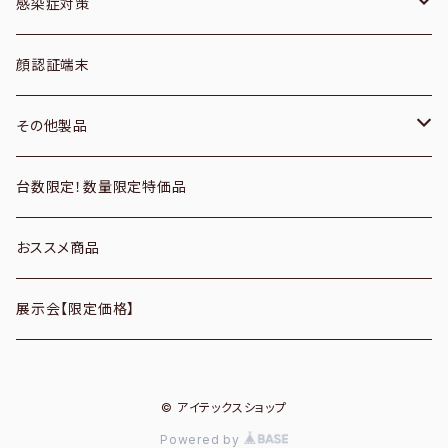
１次元／無線
ブックスキャナー
感染症対策
２次元／有線
フィルムスキャナ
空調機器
顔認証端末
２次元／無線
プレパラートスキャナ
サーモグラフィーカメラ
その他製品
定置式
フラットベッドスキャナ
CO2モニター
パソコン周辺機器
台数限定！数量限定特価品
パソコンアクセサリ
バーコードリーダーオプション
ドキュメントスキャナ
アルコールディスペンサー
おススメ商品
データコレクター
パスポートスキャナ
展示会【限定価格】
付属品・ケーブル
© アイテックスショップ
Powered by