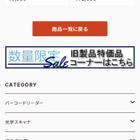
ーダー
商品一覧に戻る
CATEGORY
バーコードリーダー
１次元／有線
光学スキャナ