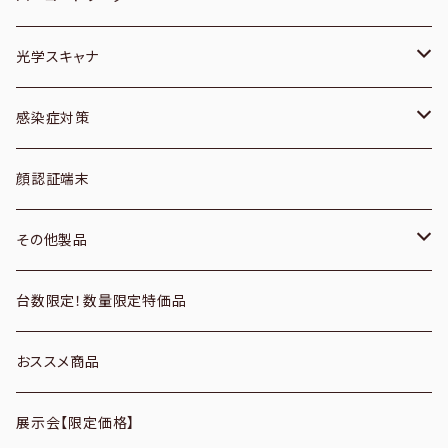
１次元／有線
光学スキャナ
１次元／無線
ブックスキャナー
感染症対策
２次元／有線
フィルムスキャナ
空調機器
顔認証端末
２次元／無線
プレパラートスキャナ
サーモグラフィーカメラ
その他製品
定置式
フラットベッドスキャナ
CO2モニター
パソコン周辺機器
台数限定！数量限定特価品
パソコンアクセサリ
バーコードリーダーオプション
ドキュメントスキャナ
アルコールディスペンサー
おススメ商品
データコレクター
パスポートスキャナ
展示会【限定価格】