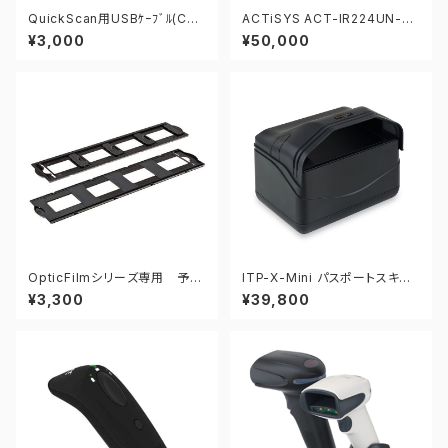
QuickScan用USBｹｰﾌﾞﾙ(CAB
ACTiSYS ACT-IR224UN-LN
426E 90A052065)
96-LE（内蔵チップ：PL2303G
¥3,000
¥50,000
C） 赤外線USBアダプタ
OpticFilmシリーズ専用 予備
ITP-X-Mini パスポートスキャ
フォルダーセット
ナ
¥3,300
¥39,800