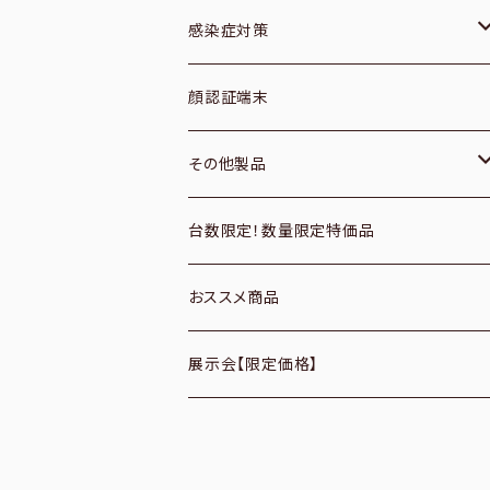
１次元／無線
ブックスキャナー
感染症対策
２次元／有線
フィルムスキャナ
空調機器
顔認証端末
２次元／無線
プレパラートスキャナ
サーモグラフィーカメラ
その他製品
定置式
フラットベッドスキャナ
CO2モニター
パソコン周辺機器
台数限定！数量限定特価品
パソコンアクセサリ
バーコードリーダーオプション
ドキュメントスキャナ
アルコールディスペンサー
おススメ商品
データコレクター
パスポートスキャナ
展示会【限定価格】
付属品・ケーブル